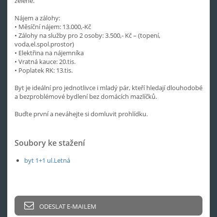
zeleně.
Nájem a zálohy:
• Měsíční nájem: 13.000,-Kč
• Zálohy na služby pro 2 osoby: 3.500,- Kč – (topení,
voda,el.spol.prostor)
• Elektřina na nájemníka
• Vratná kauce: 20.tis.
• Poplatek RK: 13.tis.
Byt je ideální pro jednotlivce i mladý pár, kteří hledají dlouhodobé
a bezproblémové bydlení bez domácích mazlíčků.
Buďte první a neváhejte si domluvit prohlídku.
Soubory ke stažení
byt 1+1 ul.Letná
ODESLAT E-MAILEM