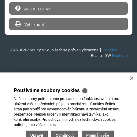
ZASLAT DOTAZ
Vytisknout
2026 © ZIP reality s.r.o., všechna práva vyhrazena |
Cookies
Realitní SW
Real
man
×
Používáme soubory cookies
ℹ
Naše soubory potřebujeme pro samotnou funkčnost webu a pro
uložení vašich předvoleb při jeho procházení. Cookies třetích
stran pak slouží pro vyhodnocování výkonu a zkvalitnění obsahu
prezentace. Nejsou určeny k identifikaci návštěvníka jako
konkrétní osoby. Pro uchování jiných než technických cookies
potřebujeme váš souhlas.
Upravit
Odmítnout
Přijímám vše