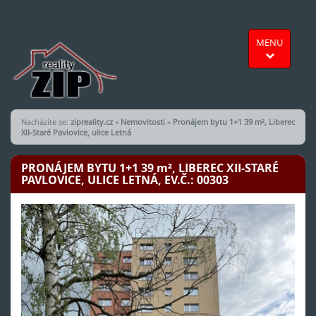
MENU
Nacházíte se:
zipreality.cz
»
Nemovitosti
»
Pronájem bytu 1+1 39 m², Liberec
XII-Staré Pavlovice, ulice Letná
PRONÁJEM BYTU 1+1 39
m²
, LIBEREC XII-STARÉ
PAVLOVICE, ULICE LETNÁ, EV.Č.: 00303