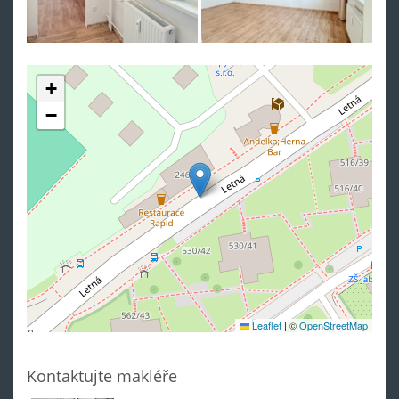
+
−
Leaflet
|
©
OpenStreetMap
Kontaktujte makléře