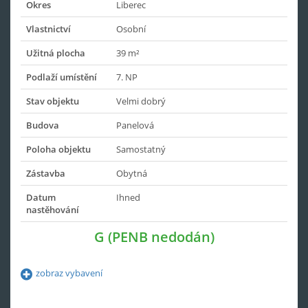
Okres
Liberec
Vlastnictví
Osobní
Užitná plocha
39 m²
Podlaží umístění
7. NP
Stav objektu
Velmi dobrý
Budova
Panelová
Poloha objektu
Samostatný
Zástavba
Obytná
Datum
Ihned
nastěhování
G (PENB nedodán)
zobraz vybavení