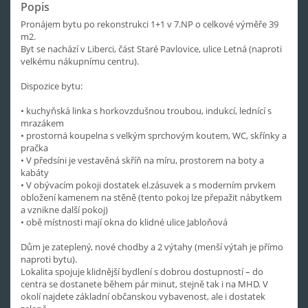
Popis
Pronájem bytu po rekonstrukci 1+1 v 7.NP o celkové výměře 39
m2.
Byt se nachází v Liberci, část Staré Pavlovice, ulice Letná (naproti
velkému nákupnímu centru).
Dispozice bytu:
• kuchyňská linka s horkovzdušnou troubou, indukcí, lednící s
mrazákem
• prostorná koupelna s velkým sprchovým koutem, WC, skřínky a
pračka
• V předsíni je vestavěná skříň na míru, prostorem na boty a
kabáty
• V obývacím pokoji dostatek el.zásuvek a s moderním prvkem
obložení kamenem na stěně (tento pokoj lze přepažit nábytkem
a vznikne další pokoj)
• obě místnosti mají okna do klidné ulice Jabloňová
Dům je zateplený, nové chodby a 2 výtahy (menší výtah je přímo
naproti bytu).
Lokalita spojuje klidnější bydlení s dobrou dostupností – do
centra se dostanete během pár minut, stejně tak i na MHD. V
okolí najdete základní občanskou vybavenost, ale i dostatek