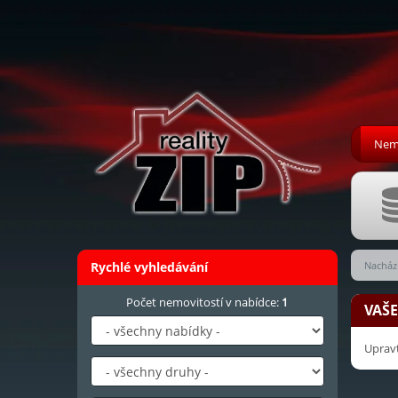
Nemo
Rychlé vyhledávání
Nachází
Počet nemovitostí v nabídce:
1
VAŠ
Upravt