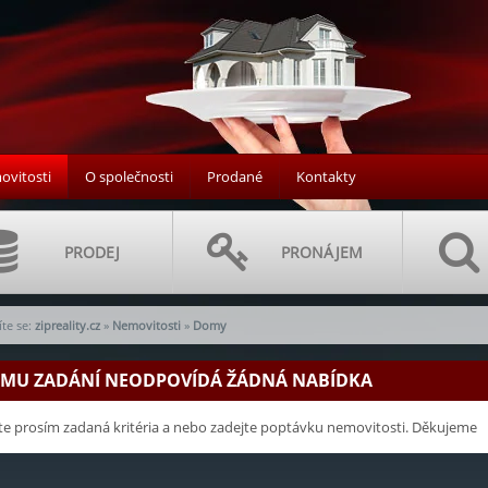
vitosti
O společnosti
Prodané
Kontakty
PRODEJ
PRONÁJEM
te se:
zipreality.cz
»
Nemovitosti
»
Domy
EMU ZADÁNÍ NEODPOVÍDÁ ŽÁDNÁ NABÍDKA
e prosím zadaná kritéria a nebo zadejte poptávku nemovitosti. Děkujeme