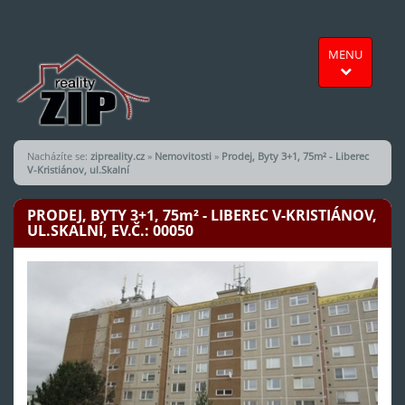
MENU
Nacházíte se:
zipreality.cz
»
Nemovitosti
»
Prodej, Byty 3+1, 75m² - Liberec
V-Kristiánov, ul.Skalní
PRODEJ, BYTY 3+1, 75
m²
- LIBEREC V-KRISTIÁNOV,
UL.SKALNÍ, EV.Č.: 00050