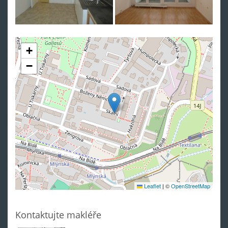
+
−
Leaflet
|
©
OpenStreetMap
Kontaktujte makléře