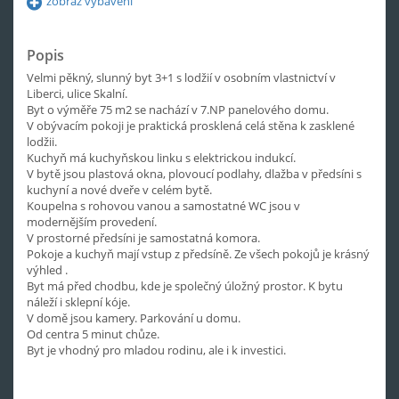
zobraz vybavení
Popis
Velmi pěkný, slunný byt 3+1 s lodžií v osobním vlastnictví v
Liberci, ulice Skalní.
Byt o výměře 75 m2 se nachází v 7.NP panelového domu.
V obývacím pokoji je praktická prosklená celá stěna k zasklené
lodžii.
Kuchyň má kuchyňskou linku s elektrickou indukcí.
V bytě jsou plastová okna, plovoucí podlahy, dlažba v předsíni s
kuchyní a nové dveře v celém bytě.
Koupelna s rohovou vanou a samostatné WC jsou v
modernějším provedení.
V prostorné předsíni je samostatná komora.
Pokoje a kuchyň mají vstup z předsíně. Ze všech pokojů je krásný
výhled .
Byt má před chodbu, kde je společný úložný prostor. K bytu
náleží i sklepní kóje.
V domě jsou kamery. Parkování u domu.
Od centra 5 minut chůze.
Byt je vhodný pro mladou rodinu, ale i k investici.