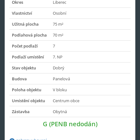
Okres
Liberec
Vlastnictví
Osobní
Užitná plocha
75 m²
Podlahová plocha
70 m²
Počet podlaží
7
Podlaží umístění
7. NP
Stav objektu
Dobrý
Budova
Panelová
Poloha objektu
V bloku
Umístění objektu
Centrum obce
Zástavba
Obytná
G (PENB nedodán)