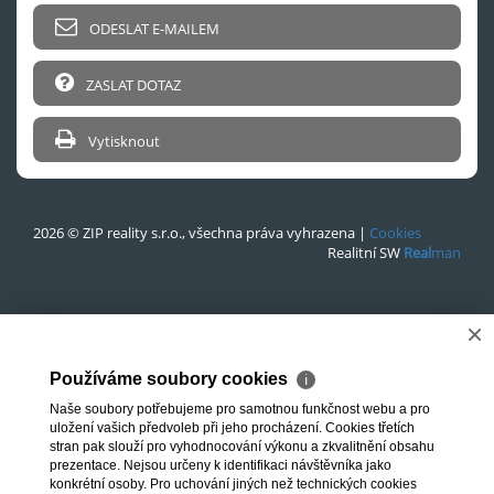
ODESLAT E-MAILEM
ZASLAT DOTAZ
Vytisknout
2026 © ZIP reality s.r.o., všechna práva vyhrazena |
Cookies
Realitní SW
Real
man
×
Používáme soubory cookies
ℹ
Naše soubory potřebujeme pro samotnou funkčnost webu a pro
uložení vašich předvoleb při jeho procházení. Cookies třetích
stran pak slouží pro vyhodnocování výkonu a zkvalitnění obsahu
prezentace. Nejsou určeny k identifikaci návštěvníka jako
konkrétní osoby. Pro uchování jiných než technických cookies