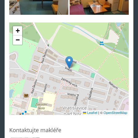
+
−
Leaflet
|
©
OpenStreetMap
Kontaktujte makléře