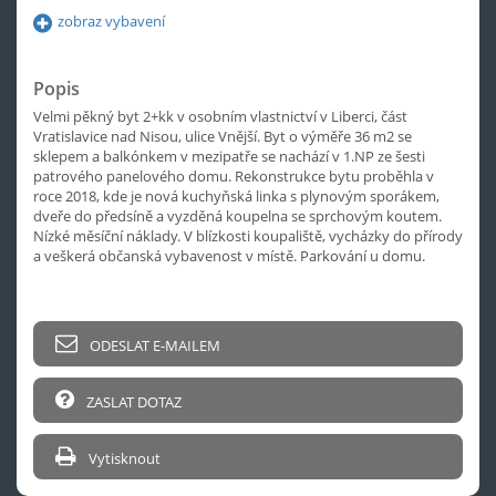
zobraz vybavení
Popis
Velmi pěkný byt 2+kk v osobním vlastnictví v Liberci, část
Vratislavice nad Nisou, ulice Vnější. Byt o výměře 36 m2 se
sklepem a balkónkem v mezipatře se nachází v 1.NP ze šesti
patrového panelového domu. Rekonstrukce bytu proběhla v
roce 2018, kde je nová kuchyňská linka s plynovým sporákem,
dveře do předsíně a vyzděná koupelna se sprchovým koutem.
Nízké měsíční náklady. V blízkosti koupaliště, vycházky do přírody
a veškerá občanská vybavenost v místě. Parkování u domu.
ODESLAT E-MAILEM
ZASLAT DOTAZ
Vytisknout