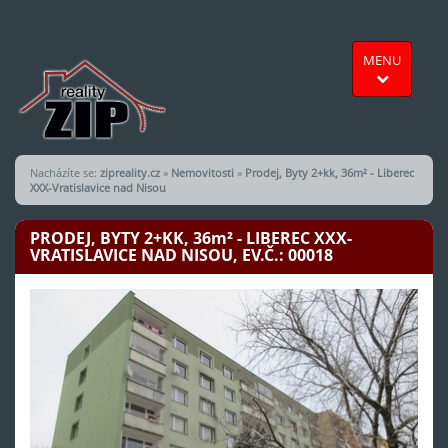
MENU
Nacházíte se:
zipreality.cz
»
Nemovitosti
»
Prodej, Byty 2+kk, 36m² - Liberec
XXX-Vratislavice nad Nisou
PRODEJ, BYTY 2+KK, 36
m²
- LIBEREC XXX-
VRATISLAVICE NAD NISOU, EV.Č.: 00018