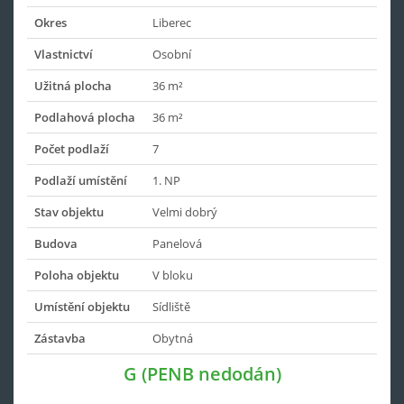
Okres
Liberec
Vlastnictví
Osobní
Užitná plocha
36 m²
Podlahová plocha
36 m²
Počet podlaží
7
Podlaží umístění
1. NP
Stav objektu
Velmi dobrý
Budova
Panelová
Poloha objektu
V bloku
Umístění objektu
Sídliště
Zástavba
Obytná
G (PENB nedodán)