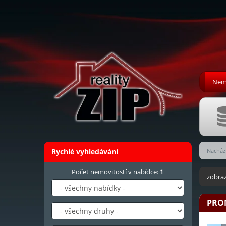
Nemo
Rychlé vyhledávání
Nachází
Počet nemovitostí v nabídce:
1
zobraz
PRO