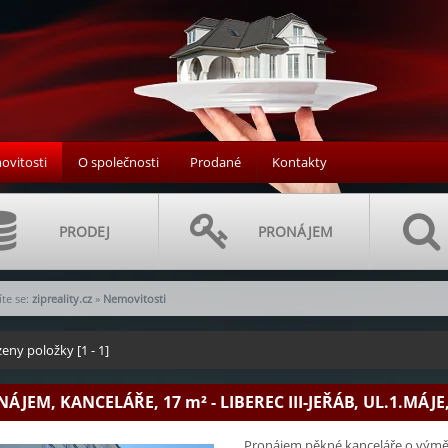
vitosti
O společnosti
Prodané
Kontakty
PRODEJ
PRONÁJEM
te se:
zipreality.cz
»
Nemovitosti
eny položky [1 - 1]
NÁJEM, KANCELÁŘE, 17
m²
- LIBEREC III-JEŘÁB, UL.1.MÁJE,
Pronájem pěkné kanceláře o výměře