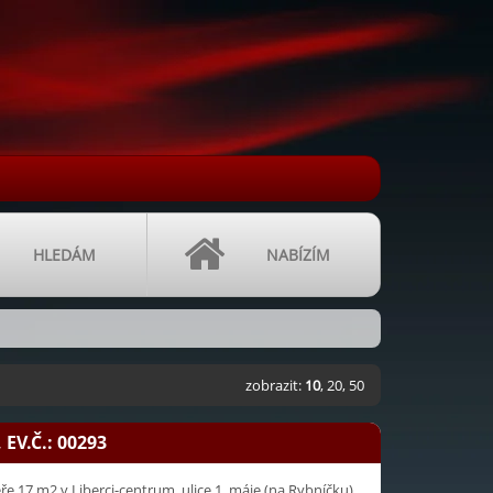
HLEDÁM
NABÍZÍM
zobrazit:
10
,
20
,
50
 EV.Č.: 00293
 17 m2 v Liberci-centrum, ulice 1. máje (na Rybníčku).