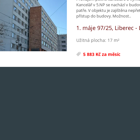
Kancelář v 5.NP se nachází v budov
patře. V objektu je zajištěna nepř
přístup do budovy. Možnost..
1. máje 97/25, Liberec - 
Užitná plocha: 17 m²
5 883 Kč za měsíc