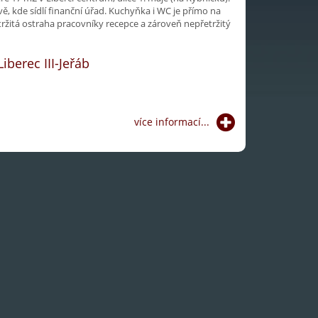
ě, kde sídlí finanční úřad. Kuchyňka i WC je přímo na
etržitá ostraha pracovníky recepce a zároveň nepřetržitý
Liberec III-Jeřáb
více informací...