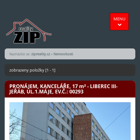
MENU
Nacházíte se:
zipreality.cz
»
Nemovitosti
zobrazeny položky [1 - 1]
PRONÁJEM, KANCELÁŘE, 17
m²
- LIBEREC III-
JEŘÁB, UL.1.MÁJE, EV.Č.: 00293