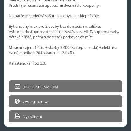
Předsíň je řešená zašupovacími dveřmi do koupelny.
Na patře je společná sušárna a k bytu je sklepní kóje.
Byt vhodný max.pro 2 osoby bez domácích mazlíčků.
Výborná dostupnost do centra, zastávka v MHD, supermarkety,
dětské hřiště, pošta a dostatek parkovacích míst.
Měsíční nájem 12.tis. + služby 3.400,-Kč (teplo, voda) + elektřina
na nájemníka + 20.tis.kauce + 12.tis.Rk.
K nastěhování od 3.3.
ODESLAT E-MAILEM
ZASLAT DOTAZ
Vytisknout