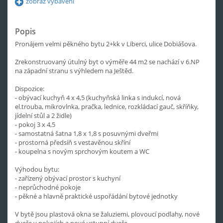
zobraz vybavení
Popis
Pronájem velmi pěkného bytu 2+kk v Liberci, ulice Dobiášova.
Zrekonstruovaný útulný byt o výměře 44 m2 se nachází v 6.NP
na západní stranu s výhledem na Ještěd.
Dispozice:
- obývací kuchyň 4 x 4,5 (kuchyňská linka s indukcí, nová
el.trouba, mikrovlnka, pračka, lednice, rozkládací gauč, skříňky,
jídelní stůl a 2 židle)
- pokoj 3 x 4,5
- samostatná šatna 1,8 x 1,8 s posuvnými dveřmi
- prostorná předsíň s vestavěnou skříní
- koupelna s novým sprchovým koutem a WC
Výhodou bytu:
- zařízený obývací prostor s kuchyní
- neprůchodné pokoje
- pěkné a hlavně praktické uspořádání bytové jednotky
V bytě jsou plastová okna se žaluziemi, plovoucí podlahy, nové
dveře v pokojích a nové vstupní dveře.