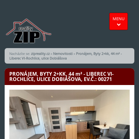
MENU
Nacházíte se:
zipreality.cz
»
Nemovitosti
»
Pronájem, Byty 2+kk, 44 m² -
Liberec VI-Rochlice, ulice Dobiášova
PRONÁJEM, BYTY 2+KK, 44
m²
- LIBEREC VI-
ROCHLICE, ULICE DOBIÁŠOVA, EV.Č.: 00271