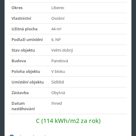
Okres
Liberec
Vlastnictví
Osobní
Užitná plocha
44 m²
Podlaží umístění
6. NP
Stav objektu
Velmi dobrý
Budova
Panelová
Poloha objektu
V bloku
Umístění objektu
Sídliště
Zástavba
Obytná
Datum
Ihned
nastěhování
C (114 kWh/m2 za rok)