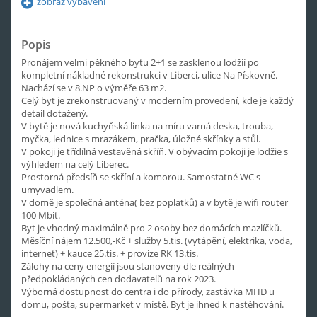
zobraz vybavení
Popis
Pronájem velmi pěkného bytu 2+1 se zasklenou lodžií po
kompletní nákladné rekonstrukci v Liberci, ulice Na Pískovně.
Nachází se v 8.NP o výměře 63 m2.
Celý byt je zrekonstruovaný v moderním provedení, kde je každý
detail dotažený.
V bytě je nová kuchyňská linka na míru varná deska, trouba,
myčka, lednice s mrazákem, pračka, úložné skřínky a stůl.
V pokoji je třídílná vestavěná skříň. V obývacím pokoji je lodžie s
výhledem na celý Liberec.
Prostorná předsíň se skříní a komorou. Samostatné WC s
umyvadlem.
V domě je společná anténa( bez poplatků) a v bytě je wifi router
100 Mbit.
Byt je vhodný maximálně pro 2 osoby bez domácích mazlíčků.
Měsíční nájem 12.500,-Kč + služby 5.tis. (vytápění, elektrika, voda,
internet) + kauce 25.tis. + provize RK 13.tis.
Zálohy na ceny energií jsou stanoveny dle reálných
předpokládaných cen dodavatelů na rok 2023.
Výborná dostupnost do centra i do přírody, zastávka MHD u
domu, pošta, supermarket v místě. Byt je ihned k nastěhování.