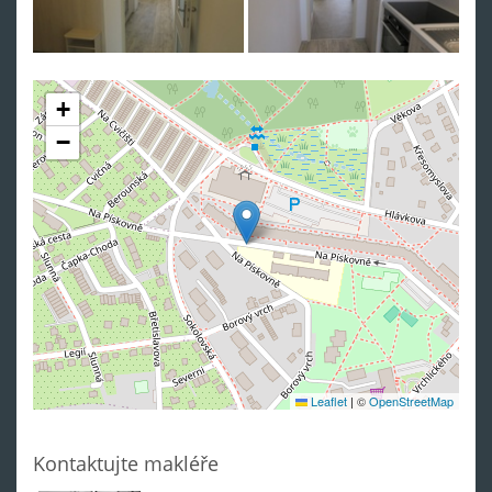
+
−
Leaflet
|
©
OpenStreetMap
Kontaktujte makléře