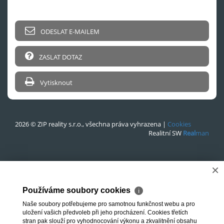
ODESLAT E-MAILEM
ZASLAT DOTAZ
Vytisknout
2026 © ZIP reality s.r.o., všechna práva vyhrazena |
Cookies
Realitní SW
Real
man
×
Používáme soubory cookies
ℹ
Naše soubory potřebujeme pro samotnou funkčnost webu a pro
uložení vašich předvoleb při jeho procházení. Cookies třetích
stran pak slouží pro vyhodnocování výkonu a zkvalitnění obsahu