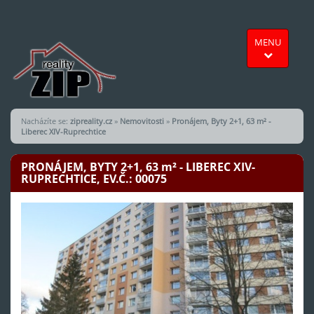
MENU
Nacházíte se:
zipreality.cz
»
Nemovitosti
»
Pronájem, Byty 2+1, 63 m² -
Liberec XIV-Ruprechtice
PRONÁJEM, BYTY 2+1, 63
m²
- LIBEREC XIV-
RUPRECHTICE, EV.Č.: 00075