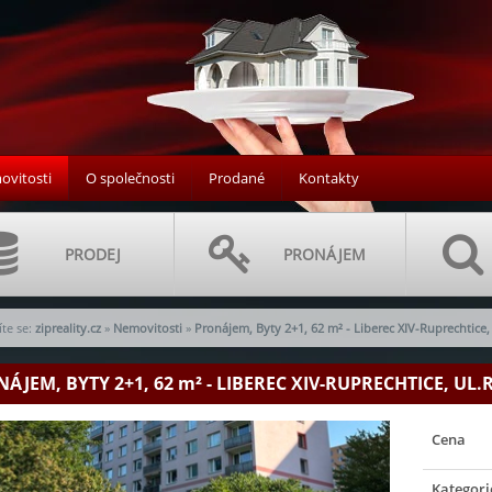
vitosti
O společnosti
Prodané
Kontakty
PRODEJ
PRONÁJEM
te se:
zipreality.cz
»
Nemovitosti
»
Pronájem, Byty 2+1, 62 m² - Liberec XIV-Ruprechtice,
ÁJEM, BYTY 2+1, 62
m²
- LIBEREC XIV-RUPRECHTICE, UL.R
Cena
Kategori