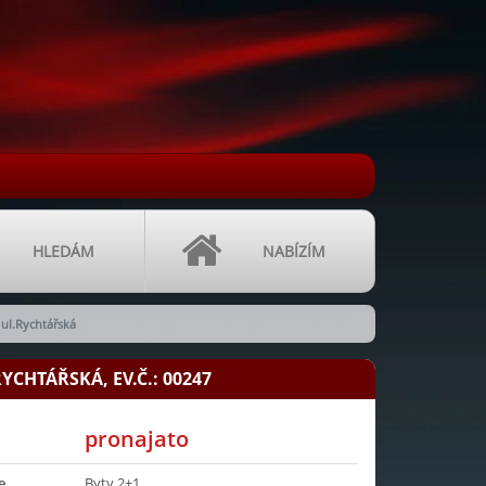
HLEDÁM
NABÍZÍM
 ul.Rychtářská
YCHTÁŘSKÁ, EV.Č.: 00247
pronajato
e
Byty 2+1