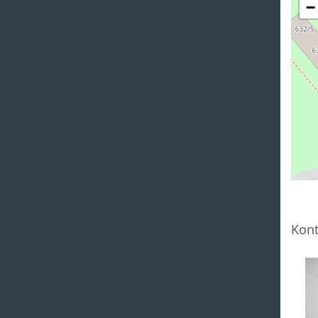
−
Kont