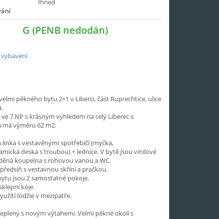
Ihned
vání
G (PENB nedodán)
 vybavení
elmi pěkného bytu 2+1 v Liberci, část Ruprechtice, ulice
.
 ve 7.NP s krásným výhledem na celý Liberec s
a má výměru 62 m2.
linka s vestavěnými spotřebičí (myčka,
amická deska s troubou) + lednice. V bytě jsou vinilové
zděná koupelna s rohovou vanou a WC.
předsíň s vestavnou skříní a pračkou.
ytu jsou 2 samostatné pokoje.
 sklepní kóje.
užítí lodžie v mezipatře.
eplený s novým výtahemi. Velmi pěkné okolí s