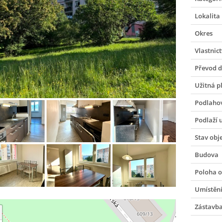
Lokalita
Okres
Vlastnict
Převod 
Užitná p
Podlaho
Podlaží 
Stav obj
Budova
Poloha o
Umístění
Zástavb