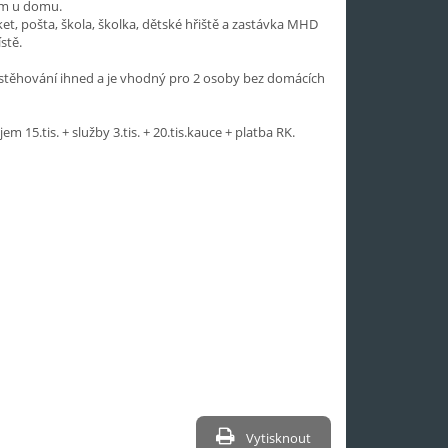
m u domu.
t, pošta, škola, školka, dětské hřiště a zastávka MHD
stě.
astěhování ihned a je vhodný pro 2 osoby bez domácích
em 15.tis. + služby 3.tis. + 20.tis.kauce + platba RK.
Vytisknout