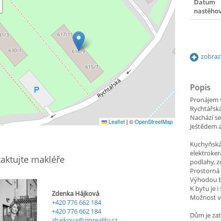
Datum
nastěho
zobraz
Popis
Pronájem v
Rychtářská
Nachází se
Leaflet
|
©
OpenStreetMap
Ještědem 
Kuchyňská 
elektroker
aktujte makléře
podlahy, 
Prostorná 
Výhodou b
K bytu je i
Zdenka Hájková
Možnost vy
+420 776 662 184
+420 776 662 184
Dům je zat
zhajkova@zipreality.cz