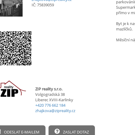
parkování
IČ: 75839059
Supermarke
přímo v mí
Byt je k n
mazlíčků.
Měsíční náj
ZIP reality s.r.o.
Volgogradská 38
Liberec XVIII-Karlinky
+420 776 662 184
zhajkova@zipreality.cz
ODESLAT E-MAILEM
ZASLAT DOTAZ