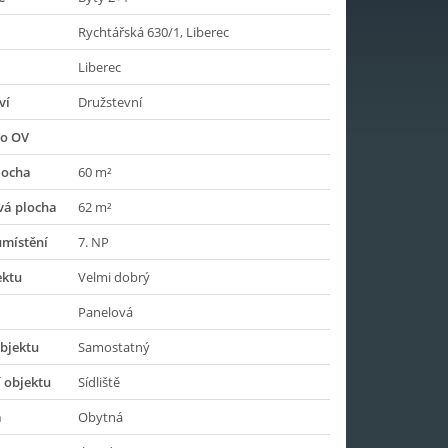
Rychtářská 630/1, Liberec
Liberec
ví
Družstevní
do OV
locha
60 m²
vá plocha
62 m²
umístění
7. NP
ektu
Velmi dobrý
Panelová
bjektu
Samostatný
 objektu
Sídliště
a
Obytná