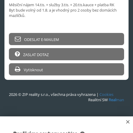
Měsíční nájem 14.tis. + služby 3.tis. + 20.tis.kauce + platba RK
Byt bude volný od 1.8. a je vhodný pro 2 osoby bez domácích
mazlíčků.
ODESLAT E-MAILEM
ZASLAT DOTAZ
Vytisknout
2026 © ZIP reality s.r.o., všechna práva vyhrazena |
Cookies
Realitní SW
Real
man
×