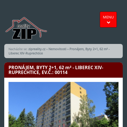
MENU
Nacházíte se:
zipreality.cz
»
Nemovitosti
»
Pronájem, Byty 2+1, 62 m² -
Liberec XIV-Ruprechtice
PRONÁJEM, BYTY 2+1, 62
m²
- LIBEREC XIV-
RUPRECHTICE, EV.Č.: 00114