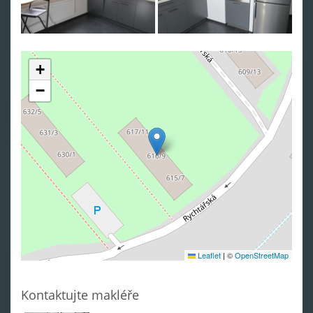
+
−
Leaflet
|
©
OpenStreetMap
Kontaktujte makléře