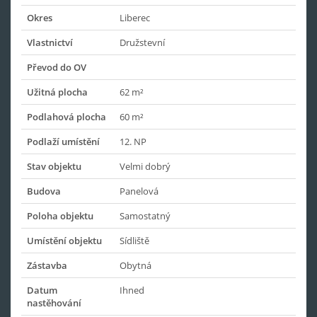
Okres
Liberec
Vlastnictví
Družstevní
Převod do OV
Užitná plocha
62 m²
Podlahová plocha
60 m²
Podlaží umístění
12. NP
Stav objektu
Velmi dobrý
Budova
Panelová
Poloha objektu
Samostatný
Umístění objektu
Sídliště
Zástavba
Obytná
Datum
Ihned
nastěhování