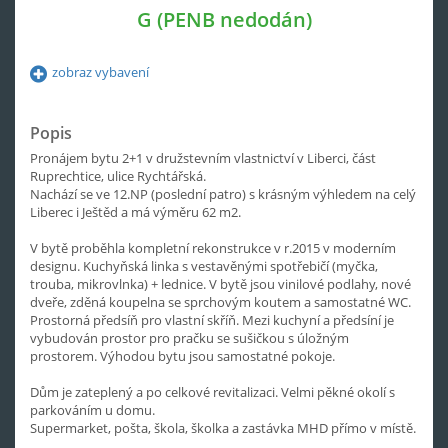
G (PENB nedodán)
zobraz vybavení
Popis
Pronájem bytu 2+1 v družstevním vlastnictví v Liberci, část
Ruprechtice, ulice Rychtářská.
Nachází se ve 12.NP (poslední patro) s krásným výhledem na celý
Liberec i Ještěd a má výměru 62 m2.
V bytě proběhla kompletní rekonstrukce v r.2015 v moderním
designu. Kuchyňská linka s vestavěnými spotřebičí (myčka,
trouba, mikrovlnka) + lednice. V bytě jsou vinilové podlahy, nové
dveře, zděná koupelna se sprchovým koutem a samostatné WC.
Prostorná předsíň pro vlastní skříň. Mezi kuchyní a předsíní je
vybudován prostor pro pračku se sušičkou s úložným
prostorem. Výhodou bytu jsou samostatné pokoje.
Dům je zateplený a po celkové revitalizaci. Velmi pěkné okolí s
parkováním u domu.
Supermarket, pošta, škola, školka a zastávka MHD přímo v místě.