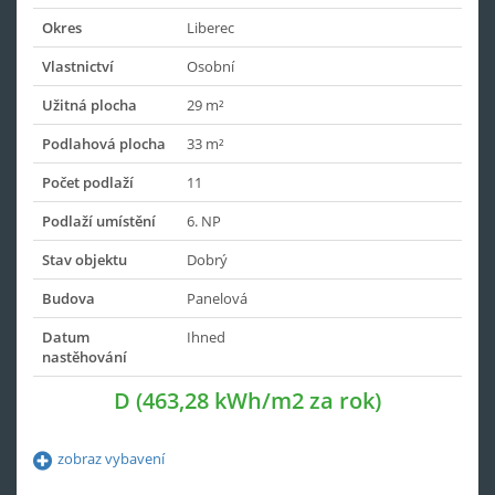
Okres
Liberec
Vlastnictví
Osobní
Užitná plocha
29 m²
Podlahová plocha
33 m²
Počet podlaží
11
Podlaží umístění
6. NP
Stav objektu
Dobrý
Budova
Panelová
Datum
Ihned
nastěhování
D (463,28 kWh/m2 za rok)
zobraz vybavení