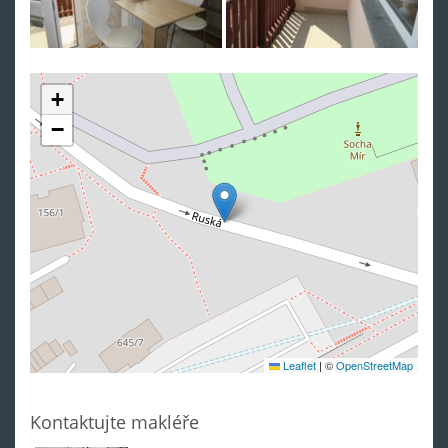
+
−
Leaflet
|
©
OpenStreetMap
Kontaktujte makléře