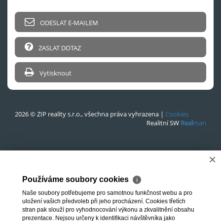
ODESLAT E-MAILEM
ZASLAT DOTAZ
Vytisknout
2026 © ZIP reality s.r.o., všechna práva vyhrazena |
Cookies
Realitní SW
Real
man
×
Používáme soubory cookies
ℹ
Naše soubory potřebujeme pro samotnou funkčnost webu a pro
uložení vašich předvoleb při jeho procházení. Cookies třetích
stran pak slouží pro vyhodnocování výkonu a zkvalitnění obsahu
prezentace. Nejsou určeny k identifikaci návštěvníka jako