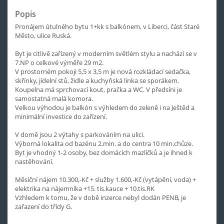
Popis
Pronájem útulného bytu 1+kk s balkónem, v Liberci, část Staré
Město, ulice Ruská.
Byt je citlivě zařízený v moderním světlém stylu a nachází se v
7.NP o celkové výměře 29 m2.
V prostorném pokoji 5,5 x 3,5 m je nová rozkládací sedačka,
skřínky, jídelní stů, židle a kuchyňská linka se sporákem.
Koupelna má sprchovací kout, pračka a WC. V předsíni je
samostatná malá komora.
Velkou výhodou je balkón s výhledem do zeleně i na Ještěd a
minimální investice do zařízení.
V domě jsou 2 výtahy s parkováním na ulici.
Výborná lokalita od bazénu 2.min. a do centra 10 min.chůze.
Byt je vhodný 1-2 osoby, bez domácích mazlíčků a je ihned k
nastěhování.
Měsíční nájem 10.300,-Kč + služby 1.600,-Kč (vytápění, voda) +
elektrika na nájemníka +15. tis.kauce + 10.tis.RK
Vzhledem k tomu, že v době inzerce nebyl dodán PENB, je
zařazení do třídy G.