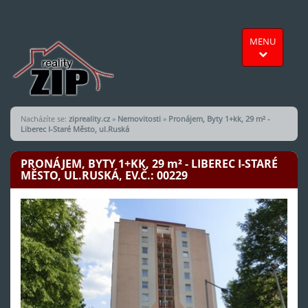
MENU
Nacházíte se:
zipreality.cz
»
Nemovitosti
»
Pronájem, Byty 1+kk, 29 m² -
Liberec I-Staré Město, ul.Ruská
PRONÁJEM, BYTY 1+KK, 29
m²
- LIBEREC I-STARÉ
MĚSTO, UL.RUSKÁ, EV.Č.: 00229