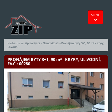
MENU
Nacházíte se:
zipreality.cz
»
Nemovitosti
»
Pronájem byty 3+1, 90 m² - Kryry,
ul.Vodní
PRONÁJEM BYTY 3+1, 90
m²
- KRYRY, UL.VODNÍ,
EV.Č.: 00280