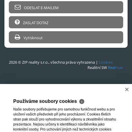
ODESLAT E-MAILEM
ZASLAT DOTAZ
Vytisknout
2026 © ZIP reality s.r.o., všechna práva vyhrazena |
Cookies
Realitní SW
Real
man
×
Používáme soubory cookies
ℹ
Naše soubory potřebujeme pro samotnou funkčnost webu a pro
uložení vašich předvoleb při jeho procházení. Cookies třetích
stran pak slouží pro vyhodnocování výkonu a zkvalitnění obsahu
prezentace. Nejsou určeny k identifikaci návštěvníka jako
konkrétní osoby. Pro uchování jiných než technických cookies