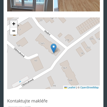
+
−
Leaflet
|
©
OpenStreetMap
Kontaktujte makléře