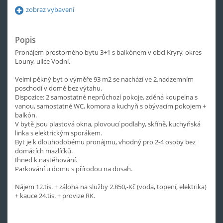
zobraz vybavení
Popis
Pronájem prostorného bytu 3+1 s balkónem v obci Kryry, okres
Louny, ulice Vodní.
Velmi pěkný byt o výměře 93 m2 se nachází ve 2.nadzemním
poschodí v domě bez výtahu.
Dispozice: 2 samostatné neprůchozí pokoje, zděná koupelna s
vanou, samostatné WC, komora a kuchyň s obývacím pokojem +
balkón.
V bytě jsou plastová okna, plovoucí podlahy, skříně, kuchyňská
linka s elektrickým sporákem.
Byt je k dlouhodobému pronájmu, vhodný pro 2-4 osoby bez
domácích mazlíčků.
Ihned k nastěhování.
Parkování u domu s přírodou na dosah.
Nájem 12.tis. + záloha na služby 2.850,-Kč (voda, topení, elektrika)
+ kauce 24.tis. + provize RK.