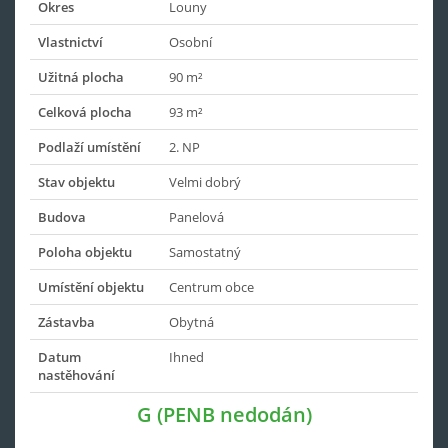
Okres
Louny
Vlastnictví
Osobní
Užitná plocha
90 m²
Celková plocha
93 m²
Podlaží umístění
2. NP
Stav objektu
Velmi dobrý
Budova
Panelová
Poloha objektu
Samostatný
Umístění objektu
Centrum obce
Zástavba
Obytná
Datum
Ihned
nastěhování
G (PENB nedodán)