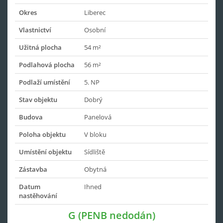
Okres
Liberec
Vlastnictví
Osobní
Užitná plocha
54 m²
Podlahová plocha
56 m²
Podlaží umístění
5. NP
Stav objektu
Dobrý
Budova
Panelová
Poloha objektu
V bloku
Umístění objektu
Sídliště
Zástavba
Obytná
Datum
Ihned
nastěhování
G (PENB nedodán)