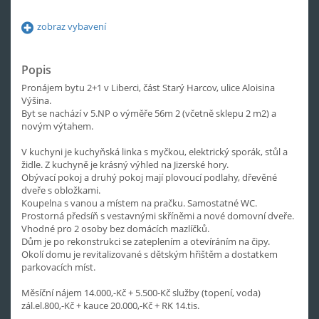
zobraz vybavení
Popis
Pronájem bytu 2+1 v Liberci, část Starý Harcov, ulice Aloisina
Výšina.
Byt se nachází v 5.NP o výměře 56m 2 (včetně sklepu 2 m2) a
novým výtahem.
V kuchyni je kuchyňská linka s myčkou, elektrický sporák, stůl a
židle. Z kuchyně je krásný výhled na Jizerské hory.
Obývací pokoj a druhý pokoj mají plovoucí podlahy, dřevěné
dveře s obložkami.
Koupelna s vanou a místem na pračku. Samostatné WC.
Prostorná předsíň s vestavnými skříněmi a nové domovní dveře.
Vhodné pro 2 osoby bez domácích mazlíčků.
Dům je po rekonstrukci se zateplením a otevíráním na čipy.
Okolí domu je revitalizované s dětským hřištěm a dostatkem
parkovacích míst.
Měsíční nájem 14.000,-Kč + 5.500-Kč služby (topení, voda)
zál.el.800,-Kč + kauce 20.000,-Kč + RK 14.tis.