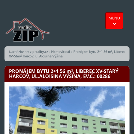
MENU
Nacházíte se:
zipreality.cz
»
Nemovitosti
»
Pronájem bytu 2+1 56 m², Liberec
XV-Starý Harcov, ul.Aloisina Výšina
PRONÁJEM BYTU 2+1 56
m²
, LIBEREC XV-STARÝ
HARCOV, UL.ALOISINA VÝŠINA, EV.Č.: 00286