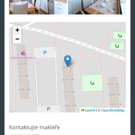
+
−
Leaflet
|
©
OpenStreetMap
Kontaktujte makléře