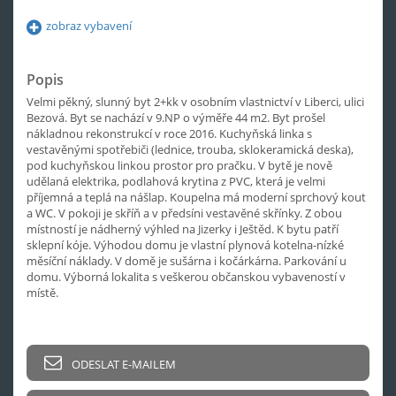
zobraz vybavení
Popis
Velmi pěkný, slunný byt 2+kk v osobním vlastnictví v Liberci, ulici
Bezová. Byt se nachází v 9.NP o výměře 44 m2. Byt prošel
nákladnou rekonstrukcí v roce 2016. Kuchyňská linka s
vestavěnými spotřebiči (lednice, trouba, sklokeramická deska),
pod kuchyňskou linkou prostor pro pračku. V bytě je nově
udělaná elektrika, podlahová krytina z PVC, která je velmi
příjemná a teplá na nášlap. Koupelna má moderní sprchový kout
a WC. V pokoji je skříň a v předsíni vestavěné skřínky. Z obou
místností je nádherný výhled na Jizerky i Ještěd. K bytu patří
sklepní kóje. Výhodou domu je vlastní plynová kotelna-nízké
měsíční náklady. V domě je sušárna i kočárkárna. Parkování u
domu. Výborná lokalita s veškerou občanskou vybaveností v
místě.
ODESLAT E-MAILEM