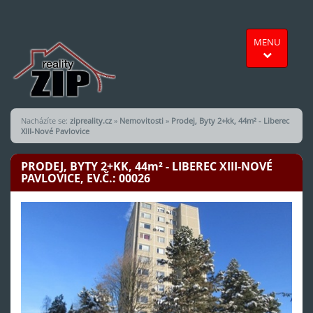
MENU
Nacházíte se:
zipreality.cz
»
Nemovitosti
»
Prodej, Byty 2+kk, 44m² - Liberec
XIII-Nové Pavlovice
PRODEJ, BYTY 2+KK, 44
m²
- LIBEREC XIII-NOVÉ
PAVLOVICE, EV.Č.: 00026