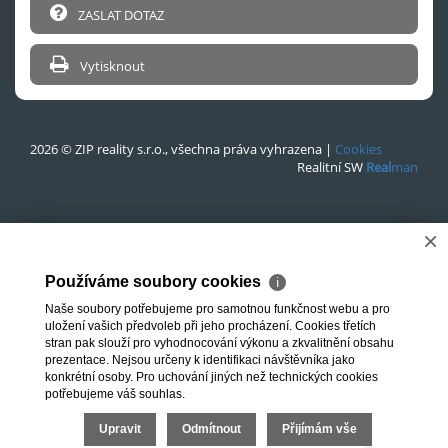
ZASLAT DOTAZ
Vytisknout
2026 © ZIP reality s.r.o., všechna práva vyhrazena |
Cookies
Realitní SW
Real
man
×
Používáme soubory cookies
ℹ
Naše soubory potřebujeme pro samotnou funkčnost webu a pro
uložení vašich předvoleb při jeho procházení. Cookies třetích
stran pak slouží pro vyhodnocování výkonu a zkvalitnění obsahu
prezentace. Nejsou určeny k identifikaci návštěvníka jako
konkrétní osoby. Pro uchování jiných než technických cookies
potřebujeme váš souhlas.
Upravit
Odmítnout
Přijímám vše