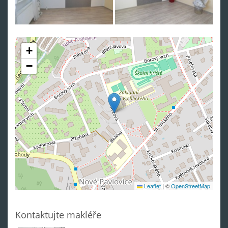
+
−
Leaflet
|
©
OpenStreetMap
Kontaktujte makléře