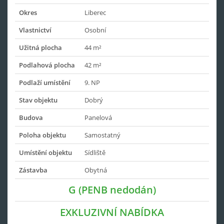
Okres
Liberec
Vlastnictví
Osobní
Užitná plocha
44 m²
Podlahová plocha
42 m²
Podlaží umístění
9. NP
Stav objektu
Dobrý
Budova
Panelová
Poloha objektu
Samostatný
Umístění objektu
Sídliště
Zástavba
Obytná
G (PENB nedodán)
EXKLUZIVNÍ NABÍDKA