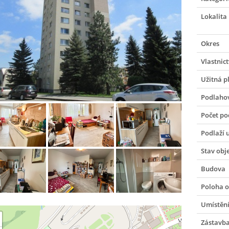
Lokalita
Okres
Vlastnict
Užitná p
Podlaho
Počet po
Podlaží 
Stav obj
Budova
Poloha o
Umístění
Zástavb