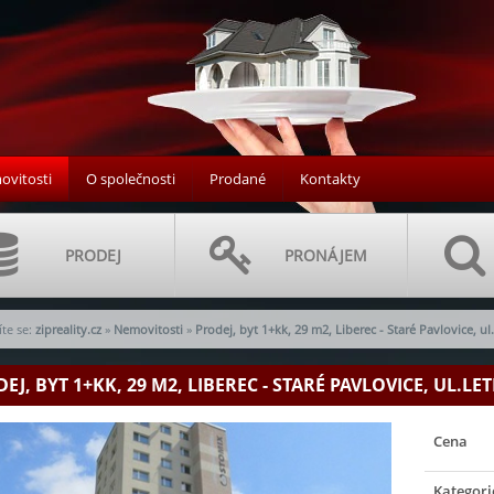
vitosti
O společnosti
Prodané
Kontakty
PRODEJ
PRONÁJEM
te se:
zipreality.cz
»
Nemovitosti
»
Prodej, byt 1+kk, 29 m2, Liberec - Staré Pavlovice, ul
EJ, BYT 1+KK, 29 M2, LIBEREC - STARÉ PAVLOVICE, UL.LETN
Cena
Kategori