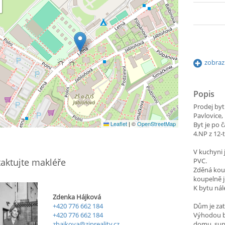
zobraz
Popis
Prodej byt
Pavlovice, 
Leaflet
|
©
OpenStreetMap
Byt je po 
4.NP z 12-
V kuchyni 
aktujte makléře
PVC.
Zděná kou
koupelně j
K bytu nále
Zdenka Hájková
+420 776 662 184
Dům je zat
+420 776 662 184
Výhodou b
zhajkova@zipreality.cz
domu, sup