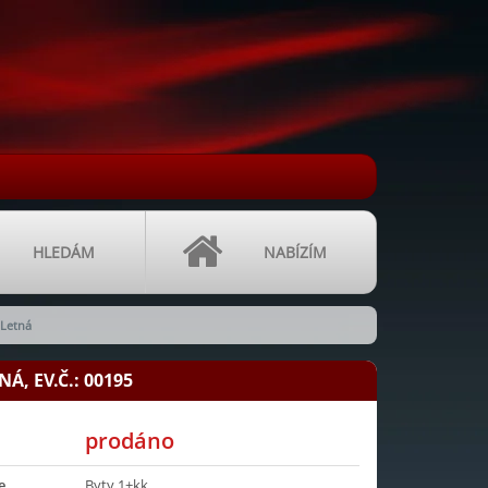
HLEDÁM
NABÍZÍM
.Letná
Á, EV.Č.: 00195
prodáno
e
Byty 1+kk