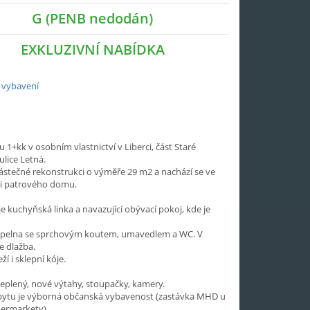
G (PENB nedodán)
EXKLUZIVNÍ NABÍDKA
 vybavení
u 1+kk v osobním vlastnictví v Liberci, část Staré
ulice Letná.
částečné rekonstrukci o výměře 29 m2 a nachází se ve
ti patrového domu.
je kuchyňská linka a navazující obývací pokoj, kde je
pelna se sprchovým koutem, umavedlem a WC. V
e dlažba.
ží i sklepní kóje.
eplený, nové výtahy, stoupačky, kamery.
ytu je výborná občanská vybavenost (zastávka MHD u
ermarkety).