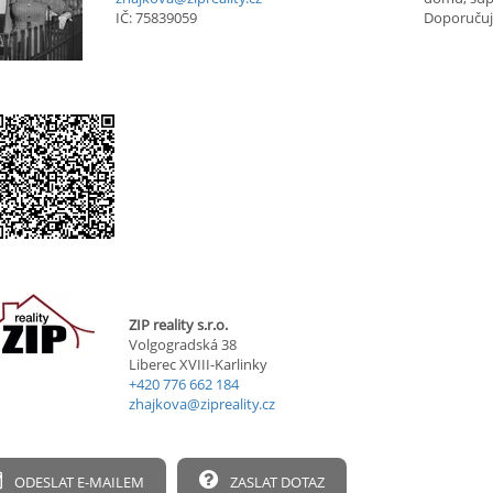
IČ: 75839059
Doporučuji
ZIP reality s.r.o.
Volgogradská 38
Liberec XVIII-Karlinky
+420 776 662 184
zhajkova@zipreality.cz
ODESLAT E-MAILEM
ZASLAT DOTAZ