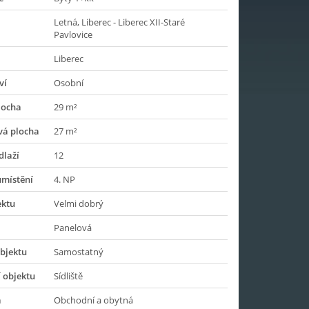
Letná, Liberec - Liberec XII-Staré
Pavlovice
Liberec
ví
Osobní
locha
29 m²
vá plocha
27 m²
dlaží
12
umístění
4. NP
ektu
Velmi dobrý
Panelová
bjektu
Samostatný
 objektu
Sídliště
a
Obchodní a obytná