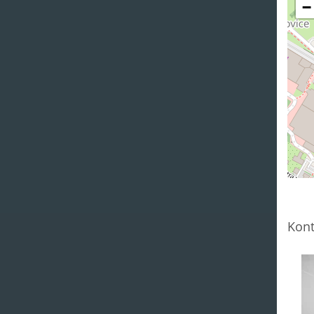
−
Kont