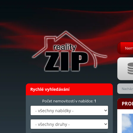
Nemo
Rychlé vyhledávání
Nachází
Počet nemovitostí v nabídce:
1
PROD