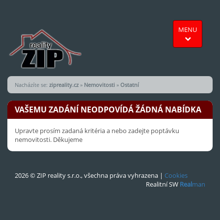
MENU
Nacházíte se:
zipreality.cz
»
Nemovitosti
»
Ostatní
VAŠEMU ZADÁNÍ NEODPOVÍDÁ ŽÁDNÁ NABÍDKA
Upravte prosím zadaná kritéria a nebo zadejte poptávku
nemovitosti. Děkujeme
2026 © ZIP reality s.r.o., všechna práva vyhrazena |
Cookies
Realitní SW
Real
man